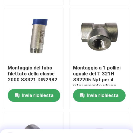
Giro della fabbrica
Controllo di qualità
Company News
Montaggio del tubo
Montaggio a 1 pollici
Accessori per tubi dell'acciaio inossidabile
filettato della classe
uguale del T 321H
2000 SS321 DIN2982
S32205 Npt per il
rifornimento idrico
flangia del tubo dell'acciaio inossidabile
Invia richiesta
Invia richiesta
Gomito del tubo di acciaio inossidabile
raccordo a T dell'acciaio inossidabile