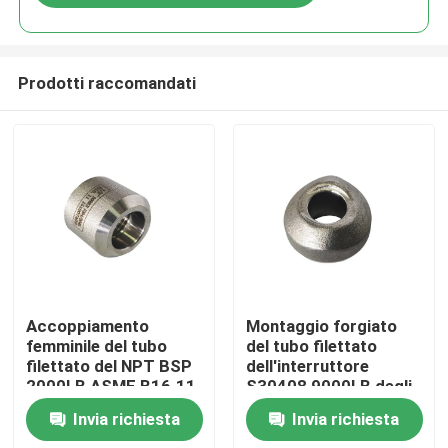
Prodotti raccomandati
Casa
Accoppiamento
Montaggio forgiato
femminile del tubo
del tubo filettato
filettato del NPT BSP
dell'interruttore
Prodotti
2000LB ASME B16.11
S30408 9000LB degli
ss
Invia richiesta
Invia richiesta
Circa noi