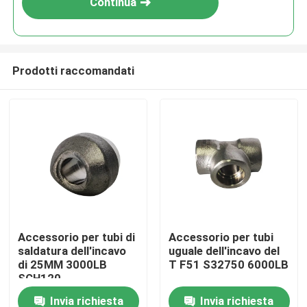
Continua
Prodotti raccomandati
Casa
Accessorio per tubi di
Accessorio per tubi
saldatura dell'incavo
uguale dell'incavo del
Prodotti
di 25MM 3000LB
T F51 S32750 6000LB
SCH120
Invia richiesta
Invia richiesta
Circa noi