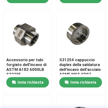
Giro della fabbrica
Controllo di qualità
Company News
Accessori per tubi dell'acciaio inossidabile
Accessorio per tubi
S31254 cappuccio
forgiato dell'incavo di
duplex della saldatura
ASTM A182 6000LB
dell'incavo dell'acciaio
S32205
ASME MSS SP97
flangia del tubo dell'acciaio inossidabile
Invia richiesta
Invia richiesta
Gomito del tubo di acciaio inossidabile
raccordo a T dell'acciaio inossidabile