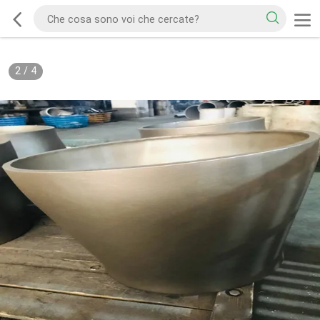
2
/
4