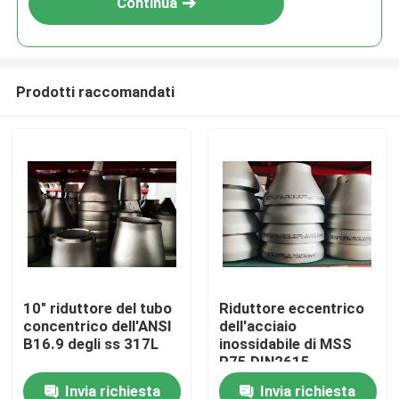
Continua
Prodotti raccomandati
Casa
10" riduttore del tubo
Riduttore eccentrico
concentrico dell'ANSI
dell'acciaio
Prodotti
B16.9 degli ss 317L
inossidabile di MSS
P75 DIN2615
Invia richiesta
Invia richiesta
Circa noi