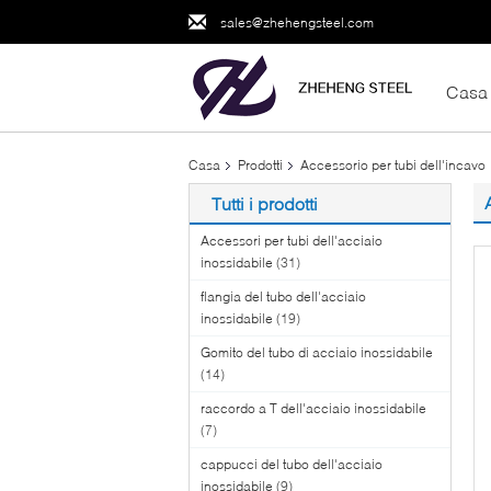
sales@zhehengsteel.com
Casa
Casa
Prodotti
Accessorio per tubi dell'incavo
Tutti i prodotti
Accessori per tubi dell'acciaio
inossidabile
(31)
flangia del tubo dell'acciaio
inossidabile
(19)
Gomito del tubo di acciaio inossidabile
(14)
raccordo a T dell'acciaio inossidabile
(7)
cappucci del tubo dell'acciaio
inossidabile
(9)