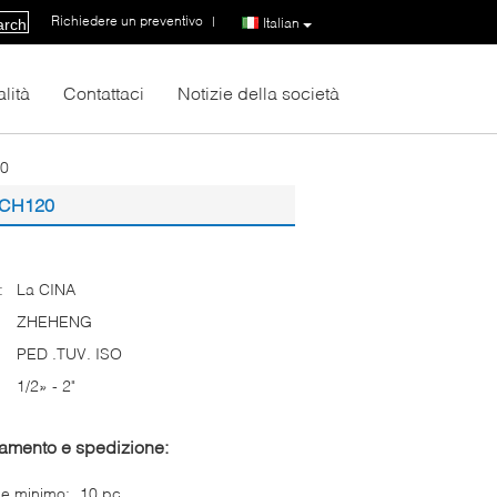
Richiedere un preventivo
|
Italian
arch
lità
Contattaci
Notizie della società
20
 SCH120
:
La CINA
ZHEHENG
PED .TUV. ISO
1/2» - 2"
gamento e spedizione:
ne minimo:
10 pc