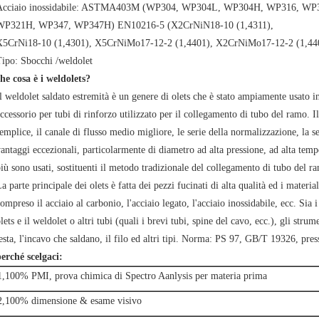
Acciaio inossidabile: ASTMA403M (WP304, WP304L, WP304H, WP316, WP
WP321H, WP347, WP347H) EN10216-5 (X2CrNiN18-10 (1,4311),
X5CrNi18-10 (1,4301), X5CrNiMo17-12-2 (1,4401), X2CrNiMo17-12-2 (1,44
ipo: Sbocchi /weldolet
he cosa è i weldolets?
l weldolet saldato estremità è un genere di olets che è stato ampiamente usato in
ccessorio per tubi di rinforzo utilizzato per il collegamento di tubo del ramo. Il
emplice, il canale di flusso medio migliore, le serie della normalizzazione, la s
antaggi eccezionali, particolarmente di diametro ad alta pressione, ad alta temp
iù sono usati, sostituenti il metodo tradizionale del collegamento di tubo del r
a parte principale dei olets è fatta dei pezzi fucinati di alta qualità ed i material
ompreso il acciaio al carbonio, l'acciaio legato, l'acciaio inossidabile, ecc. Sia i
lets e il weldolet o altri tubi (quali i brevi tubi, spine del cavo, ecc.), gli stru
esta, l'incavo che saldano, il filo ed altri tipi. Norma: PS 97, GB/T 19326, pr
erché scelgaci:
1,100% PMI, prova chimica di Spectro Aanlysis per materia prima
2,100% dimensione & esame visivo