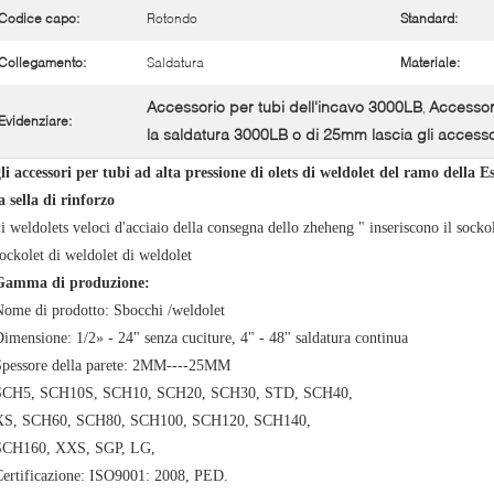
Codice capo:
Rotondo
Standard:
Collegamento:
Saldatura
Materiale:
Accessorio per tubi dell'incavo 3000LB
Accessor
,
Evidenziare:
la saldatura 3000LB o di 25mm lascia gli accesso
li accessori per tubi ad alta pressione di olets di weldolet del ramo dell
a sella di rinforzo
i weldolets veloci d'acciaio della consegna dello zheheng " inseriscono il sockol
ockolet di weldolet di weldolet
Gamma di produzione:
ome di prodotto: Sbocchi /weldolet
imensione: 1/2» - 24" senza cuciture, 4" - 48" saldatura continua
Spessore della parete: 2MM----25MM
SCH5, SCH10S, SCH10, SCH20, SCH30, STD, SCH40,
XS, SCH60, SCH80, SCH100, SCH120, SCH140,
SCH160, XXS, SGP, LG,
Certificazione: ISO9001: 2008, PED.