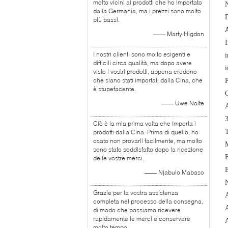
molto vicini ai prodotti che ho importato
dalla Germania, ma i prezzi sono molto
più bassi.
—— Marty Higdon
I
I nostri clienti sono molto esigenti e
i
difficili circa qualità, ma dopo avere
i
visto i vostri prodotti, appena credono
che siano stati importati dalla Cina, che
P
è stupefacente.
—— Uwe Nolte
Ciò è la mia prima volta che importa i
T
prodotti dalla Cina. Prima di quello, ho
osato non provarli facilmente, ma molto
M
sono stato soddisfatto dopo la ricezione
delle vostre merci.
—— Njabulo Mabaso
Grazie per la vostra assistenza
completa nel processo della consegna,
di modo che possiamo ricevere
rapidamente le merci e conservare
molto tempo.