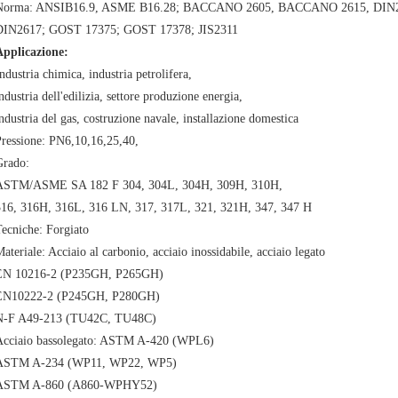
Norma: ANSIB16.9, ASME B16.28; BACCANO 2605, BACCANO 2615, DIN
DIN2617; GOST 17375; GOST 17378; JIS2311
Applicazione:
ndustria chimica, industria petrolifera,
ndustria dell'edilizia, settore produzione energia,
ndustria del gas, costruzione navale, installazione domestica
ressione: PN6,10,16,25,40,
Grado:
ASTM/ASME SA 182 F 304, 304L, 304H, 309H, 310H,
316, 316H, 316L, 316 LN, 317, 317L, 321, 321H, 347, 347 H
ecniche: Forgiato
ateriale: Acciaio al carbonio, acciaio inossidabile, acciaio legato
EN 10216-2 (P235GH, P265GH)
EN10222-2 (P245GH, P280GH)
N-F A49-213 (TU42C, TU48C)
Acciaio bassolegato: ASTM A-420 (WPL6)
ASTM A-234 (WP11, WP22, WP5)
ASTM A-860 (A860-WPHY52)