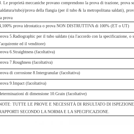
3. Le proprietà meccaniche provano comprendono la prova di trazione, prova scin
saldatura/tubo)/prova della flangia (per il tubo & la metropolitana saldati), prov
la prova
4,100% prova idrostatica o prova NON DISTRUTTIVA di 100% (ET o UT)
prova 5.Radiographic per il tubo saldato (sia l'accordo con la specificazione, o 
l'acquirente ed il venditore)
prova 6.Straightness (facoltativa)
prova 7.Roughness (facoltativa)
prova di corrosione 8.Intergranular (facoltativa)
prova 9.Impact (facoltativa)
determinazioni di dimensione 10.Grain (facoltative)
NOTE: TUTTE LE PROVE E NECESSITÀ DI RISULTATO DI ISPEZIONE
RAPPORTI SECONDO LA NORMA E LA SPECIFICAZIONE.