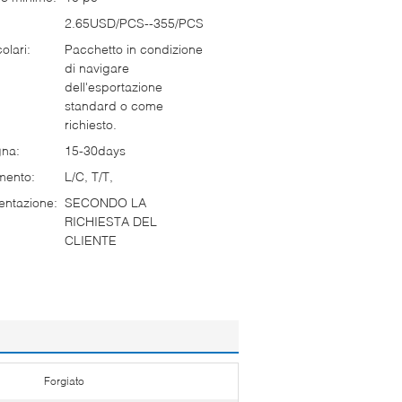
2.65USD/PCS--355/PCS
olari:
Pacchetto in condizione
di navigare
dell'esportazione
standard o come
richiesto.
gna:
15-30days
mento:
L/C, T/T,
entazione:
SECONDO LA
RICHIESTA DEL
CLIENTE
Forgiato