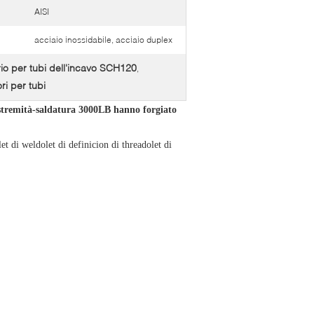
AISI
acciaio inossidabile, acciaio duplex
io per tubi dell'incavo SCH120
,
ri per tubi
a Estremità-saldatura 3000LB hanno forgiato
et di weldolet di definicion di threadolet di