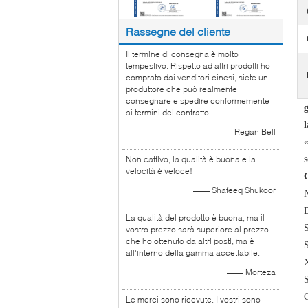
Rassegne del cliente
Il termine di consegna è molto
tempestivo. Rispetto ad altri prodotti ho
comprato dai venditori cinesi, siete un
produttore che può realmente
consegnare e spedire conformemente
g
ai termini del contratto.
l
—— Regan Bell
«
Non cattivo, la qualità è buona e la
s
velocità è veloce!
—— Shafeeq Shukoor
N
D
La qualità del prodotto è buona, ma il
vostro prezzo sarà superiore al prezzo
che ho ottenuto da altri posti, ma è
all'interno della gamma accettabile.
—— Morteza
Le merci sono ricevute. I vostri sono