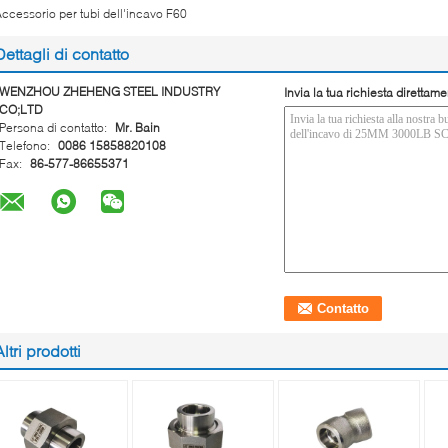
ccessorio per tubi dell'incavo F60
Dettagli di contatto
WENZHOU ZHEHENG STEEL INDUSTRY
Invia la tua richiesta direttame
CO;LTD
Persona di contatto:
Mr. Bain
Telefono:
0086 15858820108
Fax:
86-577-86655371
Altri prodotti