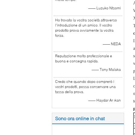
—— Luzuko Ntsomi
Ho trovato la vostra società attraverso
l'introduzione di un amico. Il vostro
T
prodotto prova ovviamente la vostra
c
forza.
I
—— NEDA
a
Reputazione molto professionale e
s
buona e consegna rapida.
v
—— Tony Malaka
p
L
Credo che quando dopo comprerò i
c
vostri prodotti, possa conservare una
tassa della prova.
o
—— Haydar Ar ıkan
t
p
Sono ora online in chat